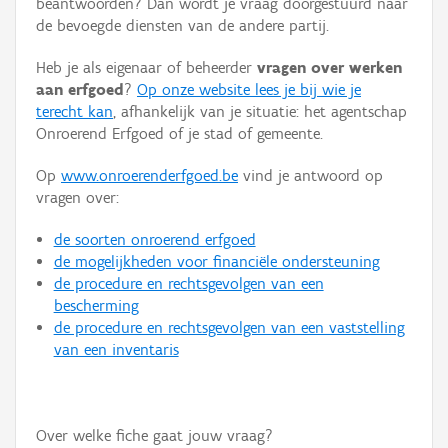
beantwoorden? Dan wordt je vraag doorgestuurd naar
Persoon of collectief
de bevoegde diensten van de andere partij.
Downloads
Heb je als eigenaar of beheerder
vragen over werken
aan erfgoed
?
Op onze website lees je bij wie je
Hergebruik
terecht kan
, afhankelijk van je situatie: het agentschap
Onroerend Erfgoed of je stad of gemeente.
Aanmelden
Op
www.onroerenderfgoed.be
vind je antwoord op
vragen over:
de soorten onroerend erfgoed
de mogelijkheden voor financiële ondersteuning
de procedure en rechtsgevolgen van een
bescherming
de procedure en rechtsgevolgen van een vaststelling
van een inventaris
Over welke fiche gaat jouw vraag?