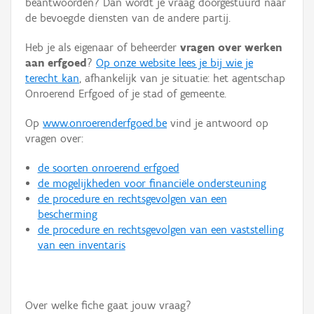
beantwoorden? Dan wordt je vraag doorgestuurd naar
Persoon of collectief
de bevoegde diensten van de andere partij.
Downloads
Heb je als eigenaar of beheerder
vragen over werken
aan erfgoed
?
Op onze website lees je bij wie je
Hergebruik
terecht kan
, afhankelijk van je situatie: het agentschap
Onroerend Erfgoed of je stad of gemeente.
Aanmelden
Op
www.onroerenderfgoed.be
vind je antwoord op
vragen over:
de soorten onroerend erfgoed
de mogelijkheden voor financiële ondersteuning
de procedure en rechtsgevolgen van een
bescherming
de procedure en rechtsgevolgen van een vaststelling
van een inventaris
Over welke fiche gaat jouw vraag?