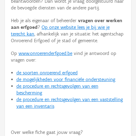
beantwoorden? Dan wordt je vraag doorgestuurd naar
Persoon of collectief
de bevoegde diensten van de andere partij.
Downloads
Heb je als eigenaar of beheerder
vragen over werken
aan erfgoed
?
Op onze website lees je bij wie je
Hergebruik
terecht kan
, afhankelijk van je situatie: het agentschap
Onroerend Erfgoed of je stad of gemeente.
Aanmelden
Op
www.onroerenderfgoed.be
vind je antwoord op
vragen over:
de soorten onroerend erfgoed
de mogelijkheden voor financiële ondersteuning
de procedure en rechtsgevolgen van een
bescherming
de procedure en rechtsgevolgen van een vaststelling
van een inventaris
Over welke fiche gaat jouw vraag?