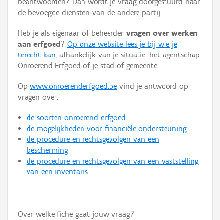
beantwoorden? Dan wordt je vraag doorgestuurd naar
Persoon of collectief
de bevoegde diensten van de andere partij.
Downloads
Heb je als eigenaar of beheerder
vragen over werken
aan erfgoed
?
Op onze website lees je bij wie je
Hergebruik
terecht kan
, afhankelijk van je situatie: het agentschap
Onroerend Erfgoed of je stad of gemeente.
Aanmelden
Op
www.onroerenderfgoed.be
vind je antwoord op
vragen over:
de soorten onroerend erfgoed
de mogelijkheden voor financiële ondersteuning
de procedure en rechtsgevolgen van een
bescherming
de procedure en rechtsgevolgen van een vaststelling
van een inventaris
Over welke fiche gaat jouw vraag?