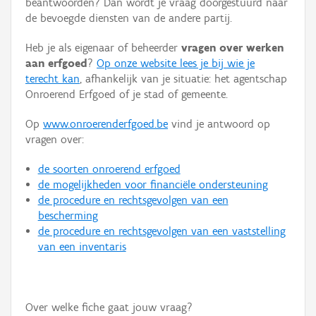
beantwoorden? Dan wordt je vraag doorgestuurd naar
Persoon of collectief
de bevoegde diensten van de andere partij.
Downloads
Heb je als eigenaar of beheerder
vragen over werken
aan erfgoed
?
Op onze website lees je bij wie je
Hergebruik
terecht kan
, afhankelijk van je situatie: het agentschap
Onroerend Erfgoed of je stad of gemeente.
Aanmelden
Op
www.onroerenderfgoed.be
vind je antwoord op
vragen over:
de soorten onroerend erfgoed
de mogelijkheden voor financiële ondersteuning
de procedure en rechtsgevolgen van een
bescherming
de procedure en rechtsgevolgen van een vaststelling
van een inventaris
Over welke fiche gaat jouw vraag?