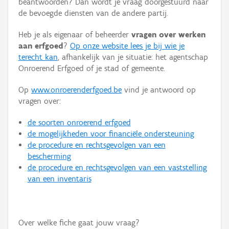
beantwoorden? Dan wordt je vraag doorgestuurd naar
Persoon of collectief
de bevoegde diensten van de andere partij.
Downloads
Heb je als eigenaar of beheerder
vragen over werken
aan erfgoed
?
Op onze website lees je bij wie je
Hergebruik
terecht kan
, afhankelijk van je situatie: het agentschap
Onroerend Erfgoed of je stad of gemeente.
Aanmelden
Op
www.onroerenderfgoed.be
vind je antwoord op
vragen over:
de soorten onroerend erfgoed
de mogelijkheden voor financiële ondersteuning
de procedure en rechtsgevolgen van een
bescherming
de procedure en rechtsgevolgen van een vaststelling
van een inventaris
Over welke fiche gaat jouw vraag?