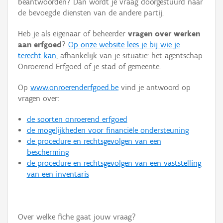
beantwoorden? Dan wordt je vraag doorgestuurd naar
Persoon of collectief
de bevoegde diensten van de andere partij.
Downloads
Heb je als eigenaar of beheerder
vragen over werken
aan erfgoed
?
Op onze website lees je bij wie je
Hergebruik
terecht kan
, afhankelijk van je situatie: het agentschap
Onroerend Erfgoed of je stad of gemeente.
Aanmelden
Op
www.onroerenderfgoed.be
vind je antwoord op
vragen over:
de soorten onroerend erfgoed
de mogelijkheden voor financiële ondersteuning
de procedure en rechtsgevolgen van een
bescherming
de procedure en rechtsgevolgen van een vaststelling
van een inventaris
Over welke fiche gaat jouw vraag?