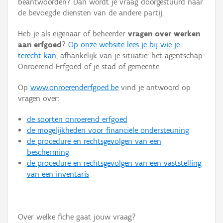
beantwoorden? Dan wordt je vraag doorgestuurd naar
Persoon of collectief
de bevoegde diensten van de andere partij.
Downloads
Heb je als eigenaar of beheerder
vragen over werken
aan erfgoed
?
Op onze website lees je bij wie je
Hergebruik
terecht kan
, afhankelijk van je situatie: het agentschap
Onroerend Erfgoed of je stad of gemeente.
Aanmelden
Op
www.onroerenderfgoed.be
vind je antwoord op
vragen over:
de soorten onroerend erfgoed
de mogelijkheden voor financiële ondersteuning
de procedure en rechtsgevolgen van een
bescherming
de procedure en rechtsgevolgen van een vaststelling
van een inventaris
Over welke fiche gaat jouw vraag?