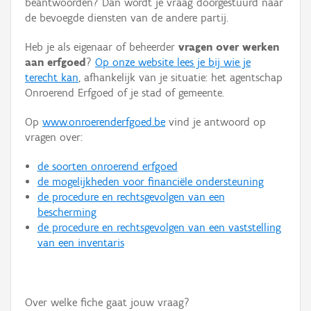
beantwoorden? Dan wordt je vraag doorgestuurd naar
Persoon of collectief
de bevoegde diensten van de andere partij.
Downloads
Heb je als eigenaar of beheerder
vragen over werken
aan erfgoed
?
Op onze website lees je bij wie je
Hergebruik
terecht kan
, afhankelijk van je situatie: het agentschap
Onroerend Erfgoed of je stad of gemeente.
Aanmelden
Op
www.onroerenderfgoed.be
vind je antwoord op
vragen over:
de soorten onroerend erfgoed
de mogelijkheden voor financiële ondersteuning
de procedure en rechtsgevolgen van een
bescherming
de procedure en rechtsgevolgen van een vaststelling
van een inventaris
Over welke fiche gaat jouw vraag?