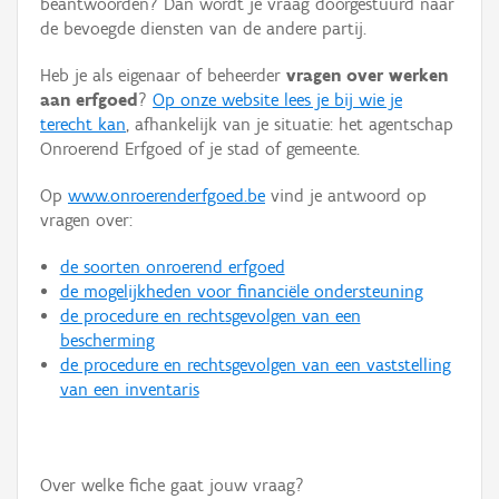
beantwoorden? Dan wordt je vraag doorgestuurd naar
Persoon of collectief
de bevoegde diensten van de andere partij.
Downloads
Heb je als eigenaar of beheerder
vragen over werken
aan erfgoed
?
Op onze website lees je bij wie je
Hergebruik
terecht kan
, afhankelijk van je situatie: het agentschap
Onroerend Erfgoed of je stad of gemeente.
Aanmelden
Op
www.onroerenderfgoed.be
vind je antwoord op
vragen over:
de soorten onroerend erfgoed
de mogelijkheden voor financiële ondersteuning
de procedure en rechtsgevolgen van een
bescherming
de procedure en rechtsgevolgen van een vaststelling
van een inventaris
Over welke fiche gaat jouw vraag?