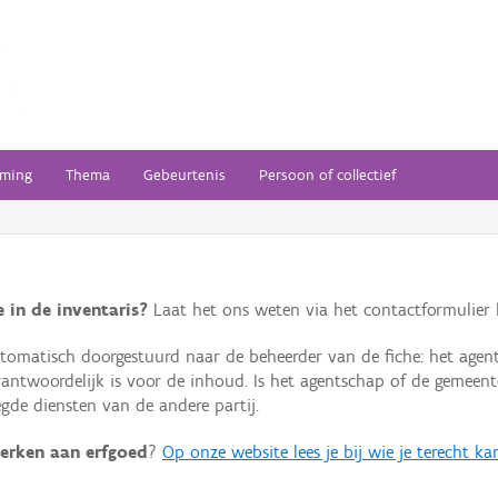
ming
Thema
Gebeurtenis
Persoon of collectief
 in de inventaris?
Laat het ons weten via het contactformulier h
omatisch doorgestuurd naar de beheerder van de fiche: het agen
verantwoordelijk is voor de inhoud. Is het agentschap of de geme
de diensten van de andere partij.
erken aan erfgoed
?
Op onze website lees je bij wie je terecht ka