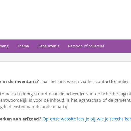
ming
Thema
Gebeurtenis
Persoon of collectief
 in de inventaris?
Laat het ons weten via het contactformulier h
omatisch doorgestuurd naar de beheerder van de fiche: het agen
verantwoordelijk is voor de inhoud. Is het agentschap of de geme
de diensten van de andere partij.
erken aan erfgoed
?
Op onze website lees je bij wie je terecht ka