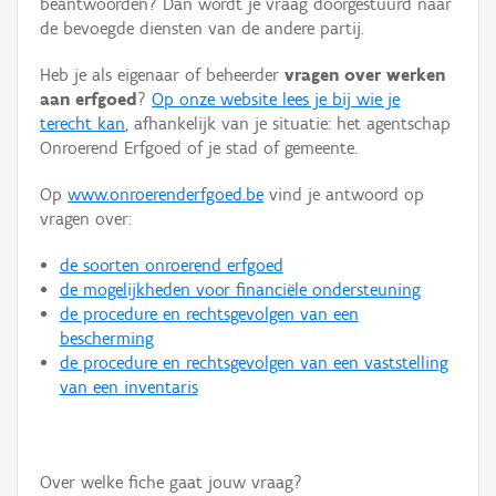
beantwoorden? Dan wordt je vraag doorgestuurd naar
Persoon of collectief
de bevoegde diensten van de andere partij.
Downloads
Heb je als eigenaar of beheerder
vragen over werken
aan erfgoed
?
Op onze website lees je bij wie je
Hergebruik
terecht kan
, afhankelijk van je situatie: het agentschap
Onroerend Erfgoed of je stad of gemeente.
Aanmelden
Op
www.onroerenderfgoed.be
vind je antwoord op
vragen over:
de soorten onroerend erfgoed
de mogelijkheden voor financiële ondersteuning
de procedure en rechtsgevolgen van een
bescherming
de procedure en rechtsgevolgen van een vaststelling
van een inventaris
Over welke fiche gaat jouw vraag?