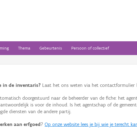
ming
Thema
Gebeurtenis
Persoon of collectief
 in de inventaris?
Laat het ons weten via het contactformulier h
omatisch doorgestuurd naar de beheerder van de fiche: het agen
verantwoordelijk is voor de inhoud. Is het agentschap of de geme
de diensten van de andere partij.
erken aan erfgoed
?
Op onze website lees je bij wie je terecht ka