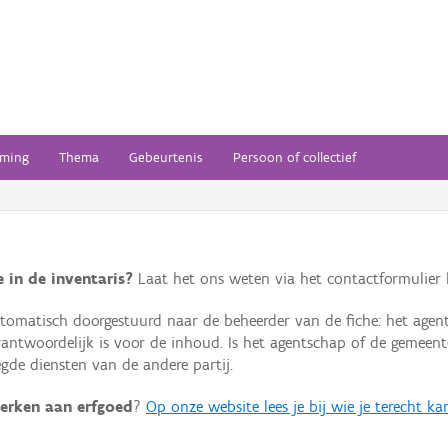
ming
Thema
Gebeurtenis
Persoon of collectief
 in de inventaris?
Laat het ons weten via het contactformulier h
omatisch doorgestuurd naar de beheerder van de fiche: het agen
verantwoordelijk is voor de inhoud. Is het agentschap of de geme
de diensten van de andere partij.
erken aan erfgoed
?
Op onze website lees je bij wie je terecht ka