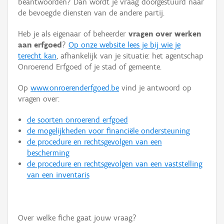
beantwoorden? Dan wordt je vraag doorgestuurd naar
Persoon of collectief
de bevoegde diensten van de andere partij.
Downloads
Heb je als eigenaar of beheerder
vragen over werken
aan erfgoed
?
Op onze website lees je bij wie je
Hergebruik
terecht kan
, afhankelijk van je situatie: het agentschap
Onroerend Erfgoed of je stad of gemeente.
Aanmelden
Op
www.onroerenderfgoed.be
vind je antwoord op
vragen over:
de soorten onroerend erfgoed
de mogelijkheden voor financiële ondersteuning
de procedure en rechtsgevolgen van een
bescherming
de procedure en rechtsgevolgen van een vaststelling
van een inventaris
Over welke fiche gaat jouw vraag?