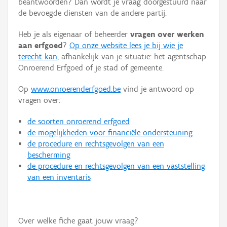
beantwoorden? Dan wordt je vraag doorgestuurd naar
Persoon of collectief
de bevoegde diensten van de andere partij.
Downloads
Heb je als eigenaar of beheerder
vragen over werken
aan erfgoed
?
Op onze website lees je bij wie je
Hergebruik
terecht kan
, afhankelijk van je situatie: het agentschap
Onroerend Erfgoed of je stad of gemeente.
Aanmelden
Op
www.onroerenderfgoed.be
vind je antwoord op
vragen over:
de soorten onroerend erfgoed
de mogelijkheden voor financiële ondersteuning
de procedure en rechtsgevolgen van een
bescherming
de procedure en rechtsgevolgen van een vaststelling
van een inventaris
Over welke fiche gaat jouw vraag?