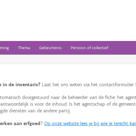
ming
Thema
Gebeurtenis
Persoon of collectief
 in de inventaris?
Laat het ons weten via het contactformulier h
omatisch doorgestuurd naar de beheerder van de fiche: het agen
verantwoordelijk is voor de inhoud. Is het agentschap of de geme
de diensten van de andere partij.
erken aan erfgoed
?
Op onze website lees je bij wie je terecht ka