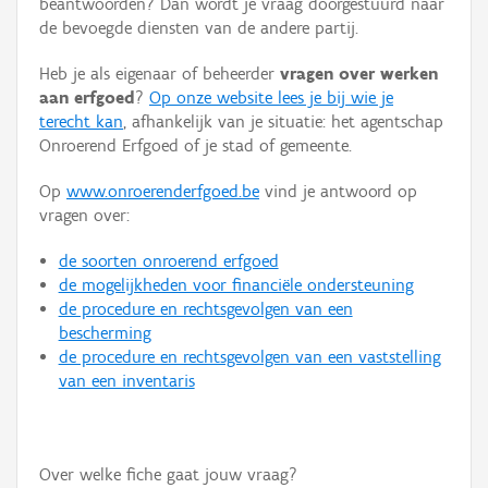
beantwoorden? Dan wordt je vraag doorgestuurd naar
Persoon of collectief
de bevoegde diensten van de andere partij.
Downloads
Heb je als eigenaar of beheerder
vragen over werken
aan erfgoed
?
Op onze website lees je bij wie je
Hergebruik
terecht kan
, afhankelijk van je situatie: het agentschap
Onroerend Erfgoed of je stad of gemeente.
Aanmelden
Op
www.onroerenderfgoed.be
vind je antwoord op
vragen over:
de soorten onroerend erfgoed
de mogelijkheden voor financiële ondersteuning
de procedure en rechtsgevolgen van een
bescherming
de procedure en rechtsgevolgen van een vaststelling
van een inventaris
Over welke fiche gaat jouw vraag?