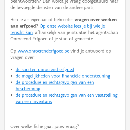
beantwoorden? Dan wordt je vraag doorgestuurd naar
Persoon of collectief
de bevoegde diensten van de andere partij.
Downloads
Heb je als eigenaar of beheerder
vragen over werken
aan erfgoed
?
Op onze website lees je bij wie je
Hergebruik
terecht kan
, afhankelijk van je situatie: het agentschap
Onroerend Erfgoed of je stad of gemeente.
Aanmelden
Op
www.onroerenderfgoed.be
vind je antwoord op
vragen over:
de soorten onroerend erfgoed
de mogelijkheden voor financiële ondersteuning
de procedure en rechtsgevolgen van een
bescherming
de procedure en rechtsgevolgen van een vaststelling
van een inventaris
Over welke fiche gaat jouw vraag?