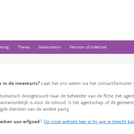
ming
Thema
Gebeurtenis
Persoon of collectief
 in de inventaris?
Laat het ons weten via het contactformulier h
omatisch doorgestuurd naar de beheerder van de fiche: het agen
verantwoordelijk is voor de inhoud. Is het agentschap of de geme
de diensten van de andere partij.
erken aan erfgoed
?
Op onze website lees je bij wie je terecht ka