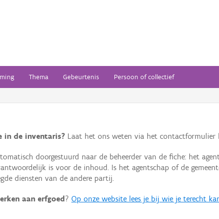
ming
Thema
Gebeurtenis
Persoon of collectief
 in de inventaris?
Laat het ons weten via het contactformulier h
omatisch doorgestuurd naar de beheerder van de fiche: het agen
verantwoordelijk is voor de inhoud. Is het agentschap of de geme
de diensten van de andere partij.
erken aan erfgoed
?
Op onze website lees je bij wie je terecht ka