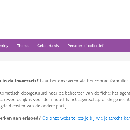
ming
Thema
Gebeurtenis
Persoon of collectief
 in de inventaris?
Laat het ons weten via het contactformulier h
omatisch doorgestuurd naar de beheerder van de fiche: het agen
verantwoordelijk is voor de inhoud. Is het agentschap of de geme
de diensten van de andere partij.
erken aan erfgoed
?
Op onze website lees je bij wie je terecht ka