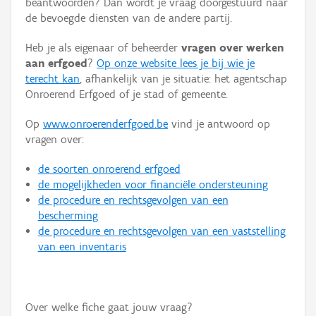
beantwoorden? Dan wordt je vraag doorgestuurd naar
Persoon of collectief
de bevoegde diensten van de andere partij.
Downloads
Heb je als eigenaar of beheerder
vragen over werken
aan erfgoed
?
Op onze website lees je bij wie je
Hergebruik
terecht kan
, afhankelijk van je situatie: het agentschap
Onroerend Erfgoed of je stad of gemeente.
Aanmelden
Op
www.onroerenderfgoed.be
vind je antwoord op
vragen over:
de soorten onroerend erfgoed
de mogelijkheden voor financiële ondersteuning
de procedure en rechtsgevolgen van een
bescherming
de procedure en rechtsgevolgen van een vaststelling
van een inventaris
Over welke fiche gaat jouw vraag?