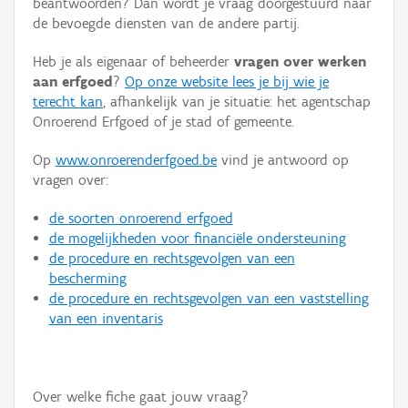
beantwoorden? Dan wordt je vraag doorgestuurd naar
Persoon of collectief
de bevoegde diensten van de andere partij.
Downloads
Heb je als eigenaar of beheerder
vragen over werken
aan erfgoed
?
Op onze website lees je bij wie je
Hergebruik
terecht kan
, afhankelijk van je situatie: het agentschap
Onroerend Erfgoed of je stad of gemeente.
Aanmelden
Op
www.onroerenderfgoed.be
vind je antwoord op
vragen over:
de soorten onroerend erfgoed
de mogelijkheden voor financiële ondersteuning
de procedure en rechtsgevolgen van een
bescherming
de procedure en rechtsgevolgen van een vaststelling
van een inventaris
Over welke fiche gaat jouw vraag?