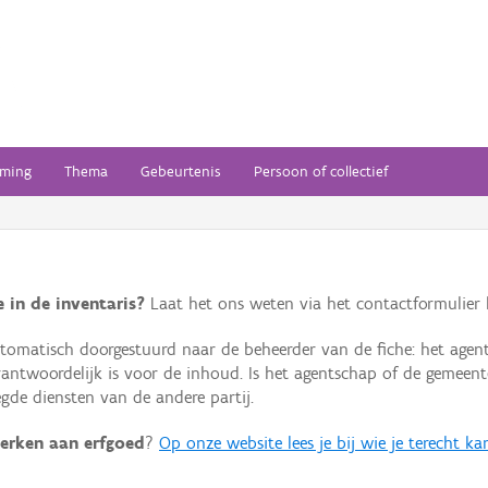
ming
Thema
Gebeurtenis
Persoon of collectief
 in de inventaris?
Laat het ons weten via het contactformulier h
omatisch doorgestuurd naar de beheerder van de fiche: het agen
verantwoordelijk is voor de inhoud. Is het agentschap of de geme
de diensten van de andere partij.
erken aan erfgoed
?
Op onze website lees je bij wie je terecht ka