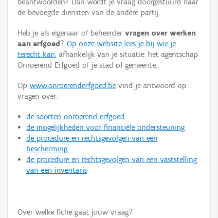
beantwoorden? Dan wordt je vraag doorgestuurd naar
Persoon of collectief
de bevoegde diensten van de andere partij.
Downloads
Heb je als eigenaar of beheerder
vragen over werken
aan erfgoed
?
Op onze website lees je bij wie je
Hergebruik
terecht kan
, afhankelijk van je situatie: het agentschap
Onroerend Erfgoed of je stad of gemeente.
Aanmelden
Op
www.onroerenderfgoed.be
vind je antwoord op
vragen over:
de soorten onroerend erfgoed
de mogelijkheden voor financiële ondersteuning
de procedure en rechtsgevolgen van een
bescherming
de procedure en rechtsgevolgen van een vaststelling
van een inventaris
Over welke fiche gaat jouw vraag?