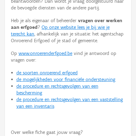
beantwoorden? Dan wordt je vraag doorgestuurd naar
Persoon of collectief
de bevoegde diensten van de andere partij.
Downloads
Heb je als eigenaar of beheerder
vragen over werken
aan erfgoed
?
Op onze website lees je bij wie je
Hergebruik
terecht kan
, afhankelijk van je situatie: het agentschap
Onroerend Erfgoed of je stad of gemeente.
Aanmelden
Op
www.onroerenderfgoed.be
vind je antwoord op
vragen over:
de soorten onroerend erfgoed
de mogelijkheden voor financiële ondersteuning
de procedure en rechtsgevolgen van een
bescherming
de procedure en rechtsgevolgen van een vaststelling
van een inventaris
Over welke fiche gaat jouw vraag?