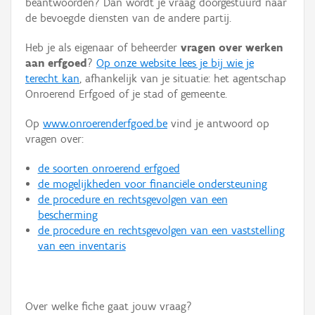
beantwoorden? Dan wordt je vraag doorgestuurd naar
Persoon of collectief
de bevoegde diensten van de andere partij.
Downloads
Heb je als eigenaar of beheerder
vragen over werken
aan erfgoed
?
Op onze website lees je bij wie je
Hergebruik
terecht kan
, afhankelijk van je situatie: het agentschap
Onroerend Erfgoed of je stad of gemeente.
Aanmelden
Op
www.onroerenderfgoed.be
vind je antwoord op
vragen over:
de soorten onroerend erfgoed
de mogelijkheden voor financiële ondersteuning
de procedure en rechtsgevolgen van een
bescherming
de procedure en rechtsgevolgen van een vaststelling
van een inventaris
Over welke fiche gaat jouw vraag?