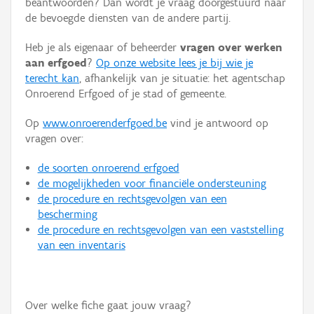
beantwoorden? Dan wordt je vraag doorgestuurd naar
Persoon of collectief
de bevoegde diensten van de andere partij.
Downloads
Heb je als eigenaar of beheerder
vragen over werken
aan erfgoed
?
Op onze website lees je bij wie je
Hergebruik
terecht kan
, afhankelijk van je situatie: het agentschap
Onroerend Erfgoed of je stad of gemeente.
Aanmelden
Op
www.onroerenderfgoed.be
vind je antwoord op
vragen over:
de soorten onroerend erfgoed
de mogelijkheden voor financiële ondersteuning
de procedure en rechtsgevolgen van een
bescherming
de procedure en rechtsgevolgen van een vaststelling
van een inventaris
Over welke fiche gaat jouw vraag?