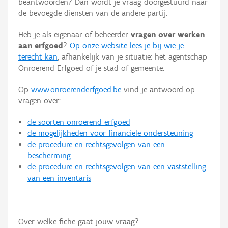
beantwoorden? Dan wordt je vraag doorgestuurd naar
Persoon of collectief
de bevoegde diensten van de andere partij.
Downloads
Heb je als eigenaar of beheerder
vragen over werken
aan erfgoed
?
Op onze website lees je bij wie je
Hergebruik
terecht kan
, afhankelijk van je situatie: het agentschap
Onroerend Erfgoed of je stad of gemeente.
Aanmelden
Op
www.onroerenderfgoed.be
vind je antwoord op
vragen over:
de soorten onroerend erfgoed
de mogelijkheden voor financiële ondersteuning
de procedure en rechtsgevolgen van een
bescherming
de procedure en rechtsgevolgen van een vaststelling
van een inventaris
Over welke fiche gaat jouw vraag?