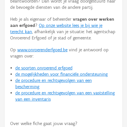
beantwoorden? Dan wordt je vraag doorgestuurd naar
Persoon of collectief
de bevoegde diensten van de andere partij.
Downloads
Heb je als eigenaar of beheerder
vragen over werken
aan erfgoed
?
Op onze website lees je bij wie je
Hergebruik
terecht kan
, afhankelijk van je situatie: het agentschap
Onroerend Erfgoed of je stad of gemeente.
Aanmelden
Op
www.onroerenderfgoed.be
vind je antwoord op
vragen over:
de soorten onroerend erfgoed
de mogelijkheden voor financiële ondersteuning
de procedure en rechtsgevolgen van een
bescherming
de procedure en rechtsgevolgen van een vaststelling
van een inventaris
Over welke fiche gaat jouw vraag?