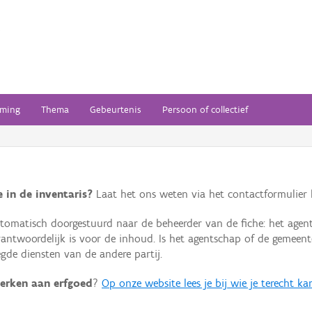
ming
Thema
Gebeurtenis
Persoon of collectief
 in de inventaris?
Laat het ons weten via het contactformulier h
omatisch doorgestuurd naar de beheerder van de fiche: het agen
verantwoordelijk is voor de inhoud. Is het agentschap of de geme
de diensten van de andere partij.
erken aan erfgoed
?
Op onze website lees je bij wie je terecht ka