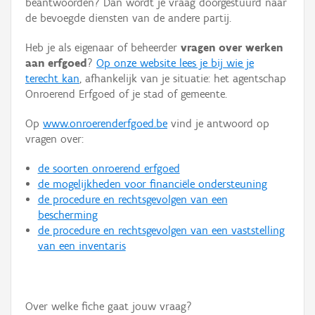
beantwoorden? Dan wordt je vraag doorgestuurd naar
Persoon of collectief
de bevoegde diensten van de andere partij.
Downloads
Heb je als eigenaar of beheerder
vragen over werken
aan erfgoed
?
Op onze website lees je bij wie je
Hergebruik
terecht kan
, afhankelijk van je situatie: het agentschap
Onroerend Erfgoed of je stad of gemeente.
Aanmelden
Op
www.onroerenderfgoed.be
vind je antwoord op
vragen over:
de soorten onroerend erfgoed
de mogelijkheden voor financiële ondersteuning
de procedure en rechtsgevolgen van een
bescherming
de procedure en rechtsgevolgen van een vaststelling
van een inventaris
Over welke fiche gaat jouw vraag?