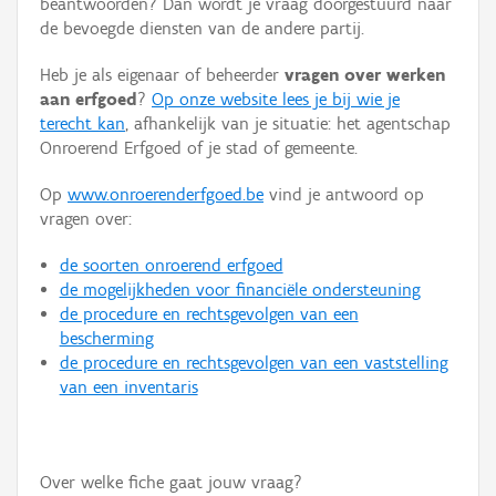
beantwoorden? Dan wordt je vraag doorgestuurd naar
Persoon of collectief
de bevoegde diensten van de andere partij.
Downloads
Heb je als eigenaar of beheerder
vragen over werken
aan erfgoed
?
Op onze website lees je bij wie je
Hergebruik
terecht kan
, afhankelijk van je situatie: het agentschap
Onroerend Erfgoed of je stad of gemeente.
Aanmelden
Op
www.onroerenderfgoed.be
vind je antwoord op
vragen over:
de soorten onroerend erfgoed
de mogelijkheden voor financiële ondersteuning
de procedure en rechtsgevolgen van een
bescherming
de procedure en rechtsgevolgen van een vaststelling
van een inventaris
Over welke fiche gaat jouw vraag?