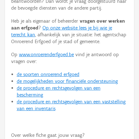
beantwoorden? Dan wordt je vraag doorgestuurd naar
Persoon of collectief
de bevoegde diensten van de andere partij.
Downloads
Heb je als eigenaar of beheerder
vragen over werken
aan erfgoed
?
Op onze website lees je bij wie je
Hergebruik
terecht kan
, afhankelijk van je situatie: het agentschap
Onroerend Erfgoed of je stad of gemeente.
Aanmelden
Op
www.onroerenderfgoed.be
vind je antwoord op
vragen over:
de soorten onroerend erfgoed
de mogelijkheden voor financiële ondersteuning
de procedure en rechtsgevolgen van een
bescherming
de procedure en rechtsgevolgen van een vaststelling
van een inventaris
Over welke fiche gaat jouw vraag?