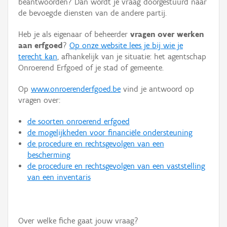
beantwoorden? Dan wordt je vraag doorgestuurd naar
Persoon of collectief
de bevoegde diensten van de andere partij.
Downloads
Heb je als eigenaar of beheerder
vragen over werken
aan erfgoed
?
Op onze website lees je bij wie je
Hergebruik
terecht kan
, afhankelijk van je situatie: het agentschap
Onroerend Erfgoed of je stad of gemeente.
Aanmelden
Op
www.onroerenderfgoed.be
vind je antwoord op
vragen over:
de soorten onroerend erfgoed
de mogelijkheden voor financiële ondersteuning
de procedure en rechtsgevolgen van een
bescherming
de procedure en rechtsgevolgen van een vaststelling
van een inventaris
Over welke fiche gaat jouw vraag?