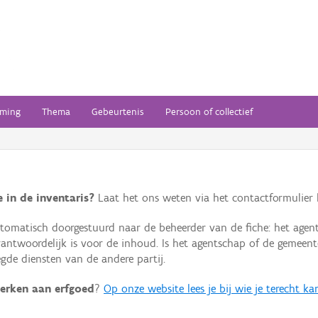
ming
Thema
Gebeurtenis
Persoon of collectief
 in de inventaris?
Laat het ons weten via het contactformulier h
omatisch doorgestuurd naar de beheerder van de fiche: het agen
verantwoordelijk is voor de inhoud. Is het agentschap of de geme
de diensten van de andere partij.
erken aan erfgoed
?
Op onze website lees je bij wie je terecht ka