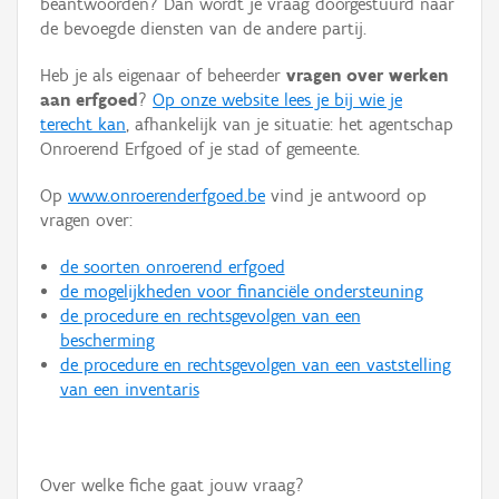
beantwoorden? Dan wordt je vraag doorgestuurd naar
Persoon of collectief
de bevoegde diensten van de andere partij.
Downloads
Heb je als eigenaar of beheerder
vragen over werken
aan erfgoed
?
Op onze website lees je bij wie je
Hergebruik
terecht kan
, afhankelijk van je situatie: het agentschap
Onroerend Erfgoed of je stad of gemeente.
Aanmelden
Op
www.onroerenderfgoed.be
vind je antwoord op
vragen over:
de soorten onroerend erfgoed
de mogelijkheden voor financiële ondersteuning
de procedure en rechtsgevolgen van een
bescherming
de procedure en rechtsgevolgen van een vaststelling
van een inventaris
Over welke fiche gaat jouw vraag?