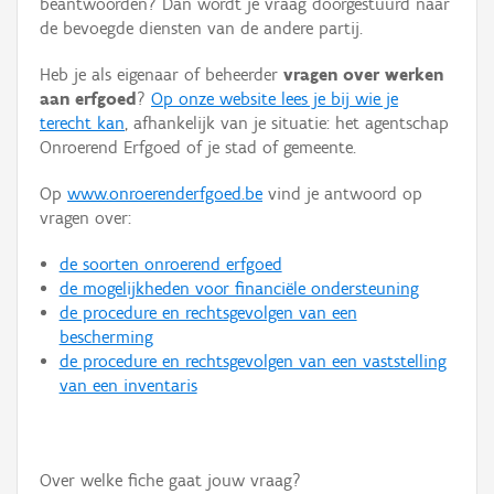
beantwoorden? Dan wordt je vraag doorgestuurd naar
Persoon of collectief
de bevoegde diensten van de andere partij.
Downloads
Heb je als eigenaar of beheerder
vragen over werken
aan erfgoed
?
Op onze website lees je bij wie je
Hergebruik
terecht kan
, afhankelijk van je situatie: het agentschap
Onroerend Erfgoed of je stad of gemeente.
Aanmelden
Op
www.onroerenderfgoed.be
vind je antwoord op
vragen over:
de soorten onroerend erfgoed
de mogelijkheden voor financiële ondersteuning
de procedure en rechtsgevolgen van een
bescherming
de procedure en rechtsgevolgen van een vaststelling
van een inventaris
Over welke fiche gaat jouw vraag?