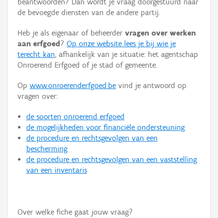
beantwoorden? Dan wordt je vraag doorgestuurd naar
Persoon of collectief
de bevoegde diensten van de andere partij.
Downloads
Heb je als eigenaar of beheerder
vragen over werken
aan erfgoed
?
Op onze website lees je bij wie je
Hergebruik
terecht kan
, afhankelijk van je situatie: het agentschap
Onroerend Erfgoed of je stad of gemeente.
Aanmelden
Op
www.onroerenderfgoed.be
vind je antwoord op
vragen over:
de soorten onroerend erfgoed
de mogelijkheden voor financiële ondersteuning
de procedure en rechtsgevolgen van een
bescherming
de procedure en rechtsgevolgen van een vaststelling
van een inventaris
Over welke fiche gaat jouw vraag?