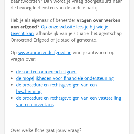
beantwoorden? Dan wordt je vraag doorgestuurd naar
Persoon of collectief
de bevoegde diensten van de andere partij.
Downloads
Heb je als eigenaar of beheerder
vragen over werken
aan erfgoed
?
Op onze website lees je bij wie je
Hergebruik
terecht kan
, afhankelijk van je situatie: het agentschap
Onroerend Erfgoed of je stad of gemeente.
Aanmelden
Op
www.onroerenderfgoed.be
vind je antwoord op
vragen over:
de soorten onroerend erfgoed
de mogelijkheden voor financiële ondersteuning
de procedure en rechtsgevolgen van een
bescherming
de procedure en rechtsgevolgen van een vaststelling
van een inventaris
Over welke fiche gaat jouw vraag?