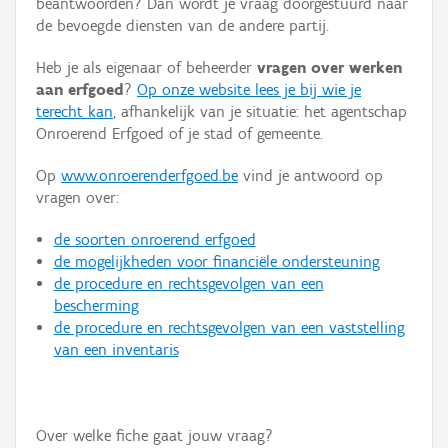
beantwoorden? Dan wordt je vraag doorgestuurd naar
Persoon of collectief
de bevoegde diensten van de andere partij.
Downloads
Heb je als eigenaar of beheerder
vragen over werken
aan erfgoed
?
Op onze website lees je bij wie je
Hergebruik
terecht kan
, afhankelijk van je situatie: het agentschap
Onroerend Erfgoed of je stad of gemeente.
Aanmelden
Op
www.onroerenderfgoed.be
vind je antwoord op
vragen over:
de soorten onroerend erfgoed
de mogelijkheden voor financiële ondersteuning
de procedure en rechtsgevolgen van een
bescherming
de procedure en rechtsgevolgen van een vaststelling
van een inventaris
Over welke fiche gaat jouw vraag?