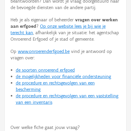
beantwoorden? Dan wordt je vraag doorgestuurd naar
Persoon of collectief
de bevoegde diensten van de andere partij.
Downloads
Heb je als eigenaar of beheerder
vragen over werken
aan erfgoed
?
Op onze website lees je bij wie je
Hergebruik
terecht kan
, afhankelijk van je situatie: het agentschap
Onroerend Erfgoed of je stad of gemeente.
Aanmelden
Op
www.onroerenderfgoed.be
vind je antwoord op
vragen over:
de soorten onroerend erfgoed
de mogelijkheden voor financiële ondersteuning
de procedure en rechtsgevolgen van een
bescherming
de procedure en rechtsgevolgen van een vaststelling
van een inventaris
Over welke fiche gaat jouw vraag?