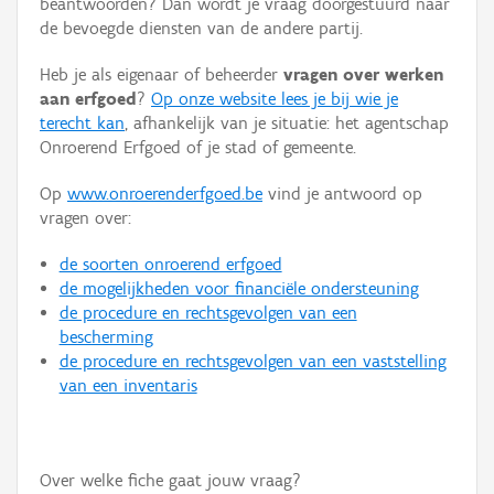
beantwoorden? Dan wordt je vraag doorgestuurd naar
Persoon of collectief
de bevoegde diensten van de andere partij.
Downloads
Heb je als eigenaar of beheerder
vragen over werken
aan erfgoed
?
Op onze website lees je bij wie je
Hergebruik
terecht kan
, afhankelijk van je situatie: het agentschap
Onroerend Erfgoed of je stad of gemeente.
Aanmelden
Op
www.onroerenderfgoed.be
vind je antwoord op
vragen over:
de soorten onroerend erfgoed
de mogelijkheden voor financiële ondersteuning
de procedure en rechtsgevolgen van een
bescherming
de procedure en rechtsgevolgen van een vaststelling
van een inventaris
Over welke fiche gaat jouw vraag?