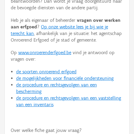
beantwoorden? Dan wordt je vraag doorgestuurd naar
Persoon of collectief
de bevoegde diensten van de andere partij.
Downloads
Heb je als eigenaar of beheerder
vragen over werken
aan erfgoed
?
Op onze website lees je bij wie je
Hergebruik
terecht kan
, afhankelijk van je situatie: het agentschap
Onroerend Erfgoed of je stad of gemeente.
Aanmelden
Op
www.onroerenderfgoed.be
vind je antwoord op
vragen over:
de soorten onroerend erfgoed
de mogelijkheden voor financiële ondersteuning
de procedure en rechtsgevolgen van een
bescherming
de procedure en rechtsgevolgen van een vaststelling
van een inventaris
Over welke fiche gaat jouw vraag?