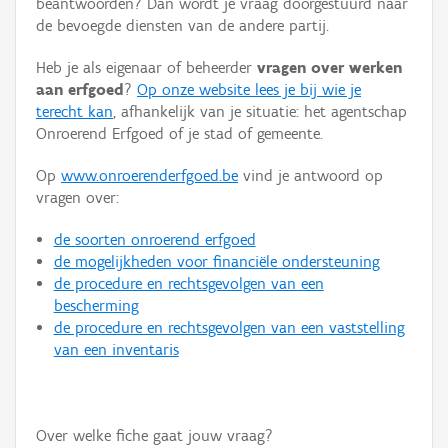
beantwoorden? Dan wordt je vraag doorgestuurd naar
Persoon of collectief
de bevoegde diensten van de andere partij.
Downloads
Heb je als eigenaar of beheerder
vragen over werken
aan erfgoed
?
Op onze website lees je bij wie je
Hergebruik
terecht kan
, afhankelijk van je situatie: het agentschap
Onroerend Erfgoed of je stad of gemeente.
Aanmelden
Op
www.onroerenderfgoed.be
vind je antwoord op
vragen over:
de soorten onroerend erfgoed
de mogelijkheden voor financiële ondersteuning
de procedure en rechtsgevolgen van een
bescherming
de procedure en rechtsgevolgen van een vaststelling
van een inventaris
Over welke fiche gaat jouw vraag?