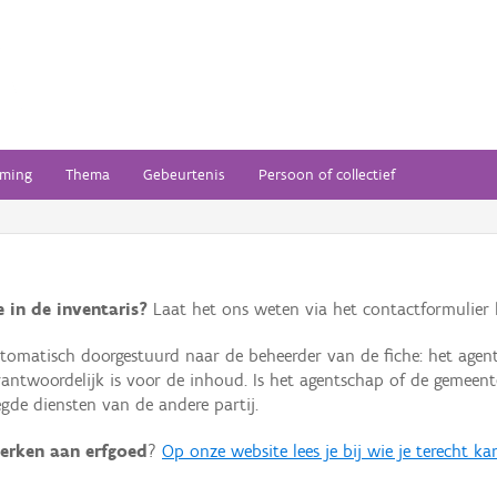
ming
Thema
Gebeurtenis
Persoon of collectief
 in de inventaris?
Laat het ons weten via het contactformulier h
omatisch doorgestuurd naar de beheerder van de fiche: het agen
verantwoordelijk is voor de inhoud. Is het agentschap of de geme
de diensten van de andere partij.
erken aan erfgoed
?
Op onze website lees je bij wie je terecht ka