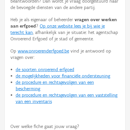
beantwoorden? Dan wordt je vraag doorgestuurd naar
Persoon of collectief
de bevoegde diensten van de andere partij.
Downloads
Heb je als eigenaar of beheerder
vragen over werken
aan erfgoed
?
Op onze website lees je bij wie je
Hergebruik
terecht kan
, afhankelijk van je situatie: het agentschap
Onroerend Erfgoed of je stad of gemeente.
Aanmelden
Op
www.onroerenderfgoed.be
vind je antwoord op
vragen over:
de soorten onroerend erfgoed
de mogelijkheden voor financiële ondersteuning
de procedure en rechtsgevolgen van een
bescherming
de procedure en rechtsgevolgen van een vaststelling
van een inventaris
Over welke fiche gaat jouw vraag?