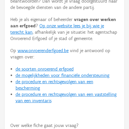
beantwoorden? Dan wordt je vraag doorgestuurd naar
Persoon of collectief
de bevoegde diensten van de andere partij.
Downloads
Heb je als eigenaar of beheerder
vragen over werken
aan erfgoed
?
Op onze website lees je bij wie je
Hergebruik
terecht kan
, afhankelijk van je situatie: het agentschap
Onroerend Erfgoed of je stad of gemeente.
Aanmelden
Op
www.onroerenderfgoed.be
vind je antwoord op
vragen over:
de soorten onroerend erfgoed
de mogelijkheden voor financiële ondersteuning
de procedure en rechtsgevolgen van een
bescherming
de procedure en rechtsgevolgen van een vaststelling
van een inventaris
Over welke fiche gaat jouw vraag?